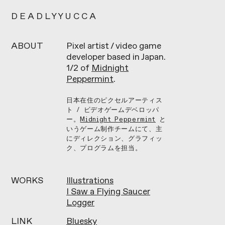
D E A D L Y Y U C C A
ABOUT
Pixel artist / video game
developer based in Japan.
1/2 of
Midnight
Peppermint
.
日本在住のピクセルアーティス
ト / ビデオゲームデベロッパ
ー。
Midnight Peppermint
と
いうゲーム制作チームにて、主
にディレクション、グラフィッ
ク、プログラムを担当。
WORKS
Illustrations
I Saw a Flying Saucer
Logger
LINK
Bluesky